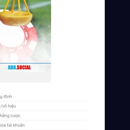
y định
a/vô hiệu
thắng cược
hóa tài khoản