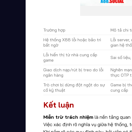
Trường hợp
Mô tả chi t
Hệ thống X88 lỗi hoặc bảo trì
Lỗi server,
bất ngờ
gian hệ th
Lỗi hiển thị từ nhà cung cấp
Sai số liệu
game
Giao dịch nạp/rút bị treo do lỗi
Nghẽn mạng 
ngân hàng
thực OTP 
Trò chơi bị dừng đột ngột do sự
Game bị th
cố kỹ thuật
cung cấp
Kết luận
Miễn trừ trách nhiệm
là nền tảng quan 
Việc xác định rõ nghĩa vụ giữa hệ thống, 
Khi nắm rõ các quy định này, hội viên có