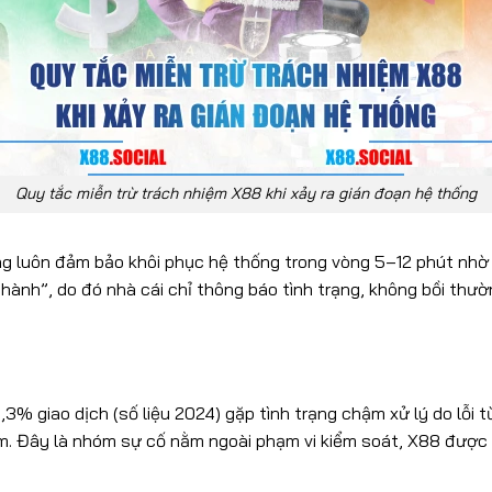
Quy tắc miễn trừ trách nhiệm X88 khi xảy ra gián đoạn hệ thống
ng luôn đảm bảo khôi phục hệ thống trong vòng 5–12 phút nhờ 
ành”, do đó nhà cái chỉ thông báo tình trạng, không bồi thườ
1,3% giao dịch (số liệu 2024) gặp tình trạng chậm xử lý do lỗi t
ểm. Đây là nhóm sự cố nằm ngoài phạm vi kiểm soát, X88 được