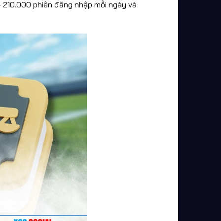
– 210.000 phiên đăng nhập mỗi ngày và