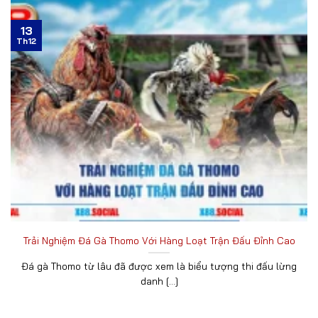
13
Th12
Trải Nghiệm Đá Gà Thomo Với Hàng Loạt Trận Đấu Đỉnh Cao
Đá gà Thomo từ lâu đã được xem là biểu tượng thi đấu lừng
danh [...]