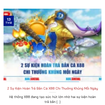
13
Th12
2 Sự Kiện Hoàn Trả Bắn Cá X88 Chi Thưởng Khủng Mỗi Ngày
Hệ thống X88 đang tạo sức hút lớn nhờ hai sự kiện hoàn
trả bắn [...]