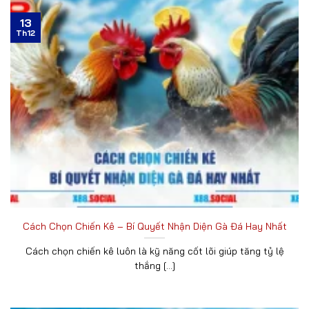
13
Th12
Cách Chọn Chiến Kê – Bí Quyết Nhận Diện Gà Đá Hay Nhất
Cách chọn chiến kê luôn là kỹ năng cốt lõi giúp tăng tỷ lệ
thắng [...]