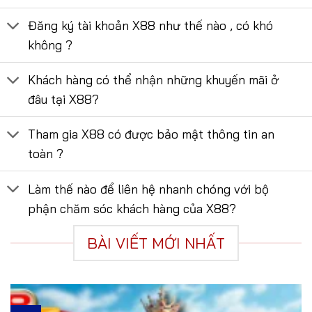
Đăng ký tài khoản X88 như thế nào , có khó
không ?
Khách hàng có thể nhận những khuyến mãi ở
đâu tại X88?
Tham gia X88 có được bảo mật thông tin an
toàn ?
Làm thế nào để liên hệ nhanh chóng với bộ
phận chăm sóc khách hàng của X88?
BÀI VIẾT MỚI NHẤT